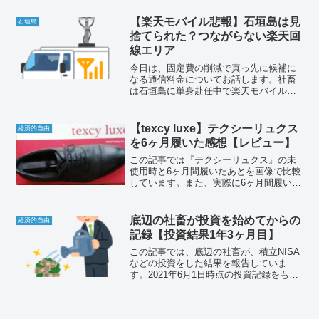
説しています。レバナス民に勇気を！経
済的自由を目指して！
【楽天モバイル悲報】石垣島は見
石垣島
捨てられた？つながらない楽天回
線エリア
今日は、固定費の削減で真っ先に候補に
なる通信料金についてお話します。社畜
は石垣島に単身赴任中で楽天モバイルを
契約しています。2021年12月1日に楽天
回線エリアの更新がされましたが、改善
はされたのでしょうか？現状をリポート
【texcy luxe】テクシーリュクス
経済的自由
してきました。
を6ヶ月履いた感想【レビュー】
この記事では『テクシーリュクス』の未
使用時と6ヶ月間履いたあとを画像で比較
しています。また、実際に6ヶ月間履いて
みて気になった点を紹介しています。あ
らためて『6ヶ月履いてみて、テクシーリ
ュクスは結局買いなのか？』に対する社
底辺の社畜が投資を始めてからの
経済的自由
畜の回答は？
記録【投資結果1年3ヶ月目】
この記事では、底辺の社畜が、積立NISA
などの投資をした結果を報告していま
す。2021年6月1日時点の投資記録をもと
に作成しています。最初の積立投信を買
付したのが、2020年3月頭なので、ちょう
ど1年3ヶ月ということになります。