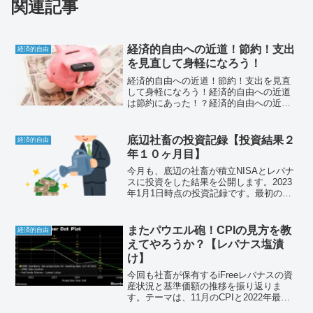
関連記事
経済的自由への近道！節約！支出
経済的自由
を見直して身軽になろう！
経済的自由への近道！節約！支出を見直
して身軽になろう！経済的自由への近道
は節約にあった！？経済的自由への近道
は、収入アップではなく、投資でもな
く、節約が最も効果が高く効率がよい。
ここではその理由と、わたしが今から実
底辺社畜の投資記録【投資結果２
経済的自由
践することを紹介します。
年１０ヶ月目】
今月も、底辺の社畜が積立NISAとレバナ
スに投資をした結果を公開します。2023
年1月1日時点の投資記録です。最初の積
立投信を買付したのが、2020年3月なので
ちょうど２年１０ヶ月目です。それで
は、悲しみと絶望の投資結果をお楽しみ
またパウエル砲！CPIの見方を教
経済的自由
ください。
えてやろうか？【レバナス塩漬
け】
今回も社畜が保有するiFreeレバナスの資
産状況と基準価額の推移を振り返りま
す。テーマは、11月のCPIと2022年最後
のFOMCパウエル砲です。CPIの見方を解