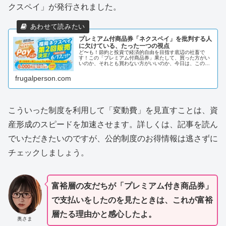
クスペイ」が発行されました。
プレミアム付商品券「ネクスペイ」を批判する人
に欠けている、たった一つの視点
ど〜も！節約と投資で経済的自由を目指す底辺の社畜で
す！この「プレミアム付商品券」果たして、買った方がい
いのか、それとも買わない方がいいのか、今日は、この一
つ視点から解説したいと思います。
frugalperson.com
こういった制度を利用して「変動費」を見直すことは、資
産形成のスピードを加速させます。詳しくは、記事を読ん
でいただきたいのですが、公的制度のお得情報は逃さずに
チェックしましょう。
富裕層の友だちが「プレミアム付き商品券」
で支払いをしたのを見たときは、これが富裕
層たる理由かと感心したよ。
奥さま