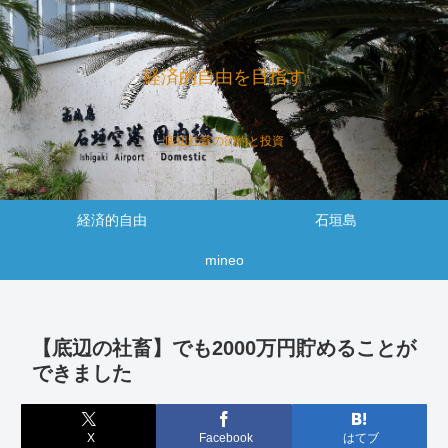
経済的自由を目指す
底辺社畜の節約と投資
経済的自由
石垣島
mineo
【底辺の社畜】でも2000万円貯めることが
できました
X
Facebook
はてブ