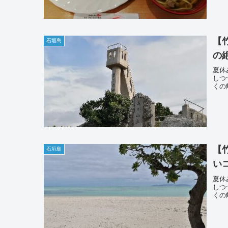
【
石垣島
の
夏休
しつ
くの
【
石垣島
い
夏休
しつ
くの