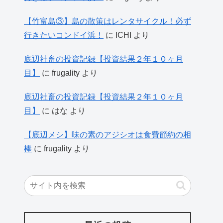
【竹富島③】島の散策はレンタサイクル！必ず
行きたいコンドイ浜！
に
ICHI
より
底辺社畜の投資記録【投資結果２年１０ヶ月
目】
に
frugality
より
底辺社畜の投資記録【投資結果２年１０ヶ月
目】
に
はな
より
【底辺メシ】味の素のアジシオは食費節約の相
棒
に
frugality
より