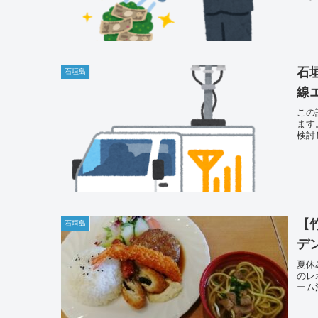
石
石垣島
線
この
ます
検討
【
石垣島
デ
夏休
のレ
ーム