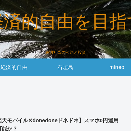
経済的自由を目指
底辺社畜の節約と投資
経済的自由
石垣島
mineo
楽天モバイル✕donedoneドネドネ】スマホ0円運用
可能か？