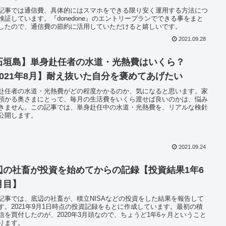
記事では通信費、具体的にはスマホをできる限り安く運用する方法につ
検証しています。『donedone』のエントリープランでできる事をまと
したので、通信費の節約に活用していただけると嬉しいです。
2021.09.28
石垣島】単身赴任者の水道・光熱費はいくら？
2021年8月】耐え抜いた自分を褒めてあげたい
赴任者の水道・光熱費がどの程度かかるのか、気になると思います。家
預かる奥さまにとって、毎月の生活費をいくら渡せば良いのかは、悩み
きません。この記事では、単身赴任中の水道・光熱費を、リアルな検針
公開します。
2021.09.24
辺の社畜が投資を始めてからの記録【投資結果1年6
月目】
記事では、底辺の社畜が、積立NISAなどの投資をした結果を報告して
す。2021年9月1日時点の投資記録をもとに作成しています。最初の積
信を買付したのが、2020年3月頭なので、ちょうど1年6ヶ月ということ
ります。