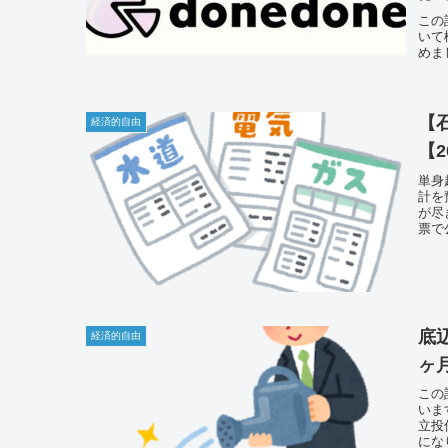
この
いて
めま
【
経済的自由
【
単身
計を
が尽
票で
底
経済的自由
ヶ
この
いま
立投
にな