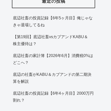
最近の投稿
底辺社畜の投資記録【6年5ヶ月目】俺じゃな
きゃ退場してるね
【第19回】底辺社畜vsカブアンドKABU＆
株主優待は？
底辺社畜の家計簿【2026年6月】消費税0%は
どこへ？
底辺の社畜がKABU＆カブアンドの第二期決
算を解説
底辺社畜の投資記録【6年4ヶ月目】2000万円
割れ？