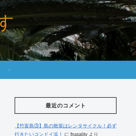
す
最近のコメント
【竹富島③】島の散策はレンタサイクル！必ず
行きたいコンドイ浜！
に
frugality
より