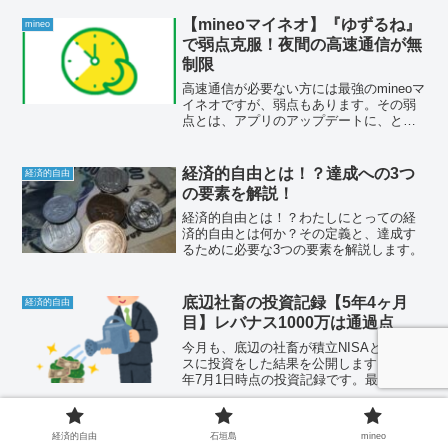
化を行いましょう。それでは石垣島に単
身赴任中の底辺社畜の家計簿をご覧くだ
【mineoマイネオ】『ゆずるね』
mineo
さい。
で弱点克服！夜間の高速通信が無
制限
高速通信が必要ない方には最強のmineoマ
イネオですが、弱点もあります。その弱
点とは、アプリのアップデートに、とに
かく時間がかかること。今回は、アプリ
を快適にアップデートできる機能『ゆず
るね』と特典『夜間フリー』をご紹介し
経済的自由とは！？達成への3つ
経済的自由
ます。
の要素を解説！
経済的自由とは！？わたしにとっての経
済的自由とは何か？その定義と、達成す
るために必要な3つの要素を解説します。
底辺社畜の投資記録【5年4ヶ月
経済的自由
目】レバナス1000万は通過点
今月も、底辺の社畜が積立NISAとレバナ
スに投資をした結果を公開します。2025
年7月1日時点の投資記録です。最初の積
立投信を買付したのが2020年3月なので、
5年4ヶ月目です。それでは、悲しみと絶
望の投資結果をお楽しみください。
単身赴任中の底辺社畜の家計簿公
経済的自由
経済的自由
石垣島
mineo