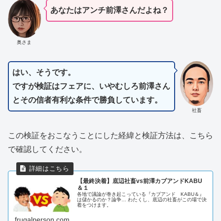
あなたはアンチ前澤さんだよね？
奥さま
はい、そうです。
ですが検証はフェアに、いやむしろ前澤さん
とその信者有利な条件で勝負しています。
社畜
この検証をおこなうことにした経緯と検証方法は、こちら
で確認してください。
【最終決着】底辺社畜vs前澤カブアンドKABU
＆１
各地で議論が巻き起こっている『カブアンド KABU＆』
は儲かるのか？論争… わたくし、底辺の社畜がこの場で決
着をつけます。
frugalperson.com