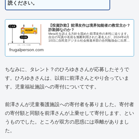
読ください。
【投資詐欺】前澤友作は境界知能者の救世主か？
詐欺師なのか？
Meta社を訴える方針を固めた前澤友作の本性に迫ります。
自分の写真や名前を無断利用された著名人が、2024年4月
10日に自民党デジタル社会推進本部の合同勉強会に出席
し、投資詐欺広告への規制強化を求めました。
frugalperson.com
ちなみに、タレント？のひろゆきさんが応募したそうで
す。ひろゆきさんは、以前に前澤さんとやり合っていま
す。児童福祉施設への寄付についてです。
前澤さんが児童養護施設への寄付者を募りました。寄付者
の寄付額と同額を前澤さんが上乗せして寄付します、とい
うものでした。ところが双方の思惑には乖離がありまし
た。