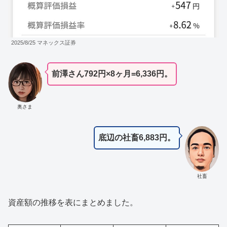
2025/8/25 マネックス証券
前澤さん792円×8ヶ月=6,336円。
奥さま
底辺の社畜6,883円。
社畜
資産額の推移を表にまとめました。