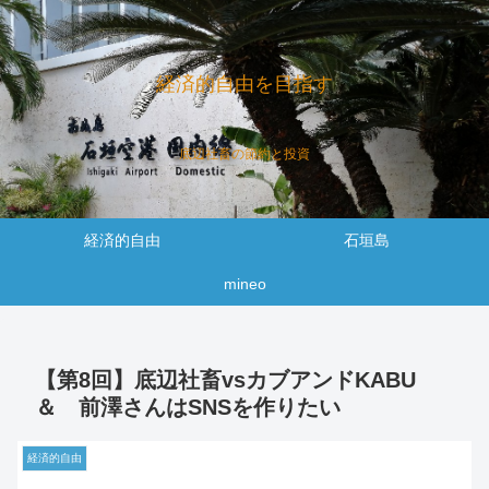
経済的自由を目指す
底辺社畜の節約と投資
経済的自由
石垣島
mineo
【第8回】底辺社畜vsカブアンドKABU
＆ 前澤さんはSNSを作りたい
経済的自由