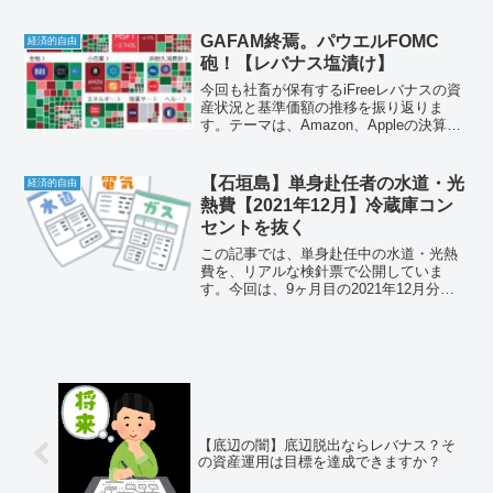
儲かるのか？論争…底辺の社畜が決着を
つけるべく、この場で検証を行う企画で
す。
GAFAM終焉。パウエルFOMC
経済的自由
砲！【レバナス塩漬け】
今回も社畜が保有するiFreeレバナスの資
産状況と基準価額の推移を振り返りま
す。テーマは、Amazon、Appleの決算、
そしてFOMCとパウエル議長の記者会見
です。レバナス民に勇気を！経済的自由
を目指して！
【石垣島】単身赴任者の水道・光
経済的自由
熱費【2021年12月】冷蔵庫コン
セントを抜く
この記事では、単身赴任中の水道・光熱
費を、リアルな検針票で公開していま
す。今回は、9ヶ月目の2021年12月分で
す。石垣島移住、単身赴任、一人暮らし
の予定がある人は参考にしていただけれ
ばと思います。
【底辺の闇】底辺脱出ならレバナス？そ
の資産運用は目標を達成できますか？