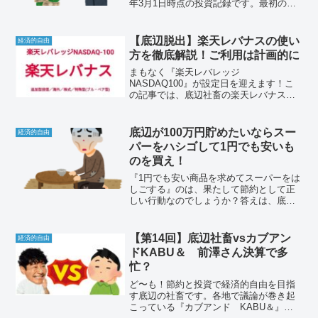
年3月1日時点の投資記録です。最初の積
立投信を買付したのが2020年3月なので、
5年0ヶ月目です。それでは、悲しみと絶
望の投資結果をお楽しみください。
【底辺脱出】楽天レバナスの使い
経済的自由
方を徹底解説！ご利用は計画的に
まもなく『楽天レバレッジ
NASDAQ100』が設定日を迎えます！こ
の記事では、底辺社畜の楽天レバナスの
設定日以降の投資方針、今持っている
『iFreeレバナス』はどうするのかについ
て紹介しています。
底辺が100万円貯めたいならスー
経済的自由
パーをハシゴして1円でも安いも
のを買え！
『1円でも安い商品を求めてスーパーをは
しごする』のは、果たして節約として正
しい行動なのでしょうか？答えは、底辺
が100万円貯めたいならスーパーをハシゴ
して1円でも安いものを買え！です。
【第14回】底辺社畜vsカブアン
経済的自由
ドKABU＆ 前澤さん決算で多
忙？
ど〜も！節約と投資で経済的自由を目指
す底辺の社畜です。各地で議論が巻き起
こっている『カブアンド KABU＆』は