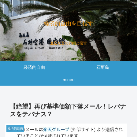
経済的自由を目指す
底辺社畜の節約と投資
経済的自由
石垣島
mineo
【絶望】再び基準価額下落メール！レバナ
スをテバナス？
経済的自由