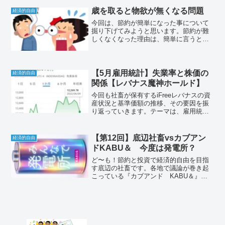
でちょうど2年目です。レバナスの状況も
公開しています。
歳を取ると物欲が無くなる問題
経済的自由
今回は、節約が簡単になった事について
掘り下げてみようと思います。節約が難
しくなくなった理由は、簡単に言うと、
物欲が減ってきたからです。物欲が減っ
たのは40歳を過ぎた辺りからでしょう
か。しかし、これは良いことなのでしょ
うか？気になりますよね？
【5月雇用統計】失業率と株価の
経済的自由
関係【レバナス魔神ホールド】
今回も社畜が保有するiFreeレバナスの資
産状況と基準価額の推移、その要因を振
り返っていきます。テーマは、雇用統計
で発表される失業率と株価の関係、で
す。社畜が保有するレバナスの資産状況
も公開しています。経済的自由を目指し
【第12回】底辺社畜vsカブアン
経済的自由
て！
ドKABU＆ 今度は発電所？
ど〜も！節約と投資で経済的自由を目指
す底辺の社畜です。各地で議論が巻き起
こっている『カブアンド KABU＆』は
儲かるのか？論争…底辺の社畜が決着を
つけるべく、この場で検証を行う企画で
す。