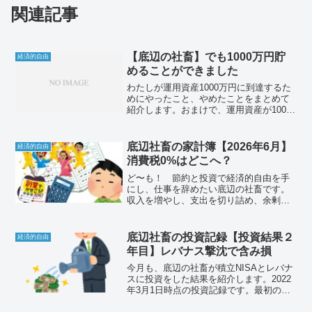
関連記事
【底辺の社畜】でも1000万円貯
経済的自由
めることができました
わたしが運用資産1000万円に到達するた
めにやったこと、やめたことをまとめて
紹介します。おまけで、運用資産が1000
万円を超えて感じたこともお話します。
底辺社畜の家計簿【2026年6月】
経済的自由
消費税0%はどこへ？
ど〜も！ 節約と投資で経済的自由を手
にし、仕事を辞めたい底辺の社畜です。
収入を増やし、支出を切り詰め、余剰資
金を投資に回すことばかり考えていま
す。収入を増やすことと投資はなかなか
上手くいっていませんが、節約はかなり
底辺社畜の投資記録【投資結果２
経済的自由
高いレベルに到達した自負が...
年目】レバナス撃沈で含み損
今月も、底辺の社畜が積立NISAとレバナ
スに投資をした結果を紹介します。2022
年3月1日時点の投資記録です。最初の積
立投信を買付したのが、2020年3月頭なの