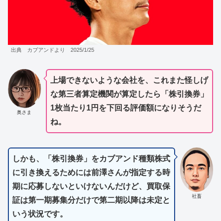
出典 カブアンドより 2025/1/25
上場できないような会社を、これまた怪しげ
な第三者算定機関が算定したら「株引換券」
1枚当たり1円を下回る評価額になりそうだ
奥さま
ね。
しかも、「株引換券」をカブアンド種類株式
に引き換えるためには前澤さんが指定する時
期に応募しないといけないんだけど、買取保
社畜
証は第一期募集分だけで第二期以降は未定と
いう状況です。