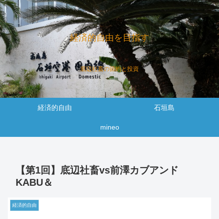
経済的自由を目指す
底辺社畜の節約と投資
経済的自由
石垣島
mineo
【第1回】底辺社畜vs前澤カブアンド
KABU＆
経済的自由