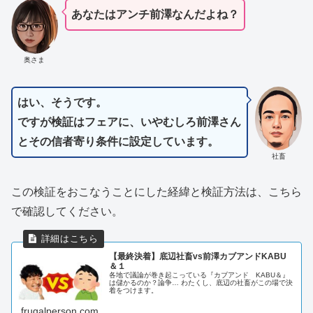
あなたはアンチ前澤なんだよね？
奥さま
はい、そうです。
ですが検証はフェアに、いやむしろ前澤さん
とその信者寄り条件に設定しています。
社畜
この検証をおこなうことにした経緯と検証方法は、こちら
で確認してください。
【最終決着】底辺社畜vs前澤カブアンドKABU
＆１
各地で議論が巻き起こっている『カブアンド KABU＆』
は儲かるのか？論争… わたくし、底辺の社畜がこの場で決
着をつけます。
frugalperson.com