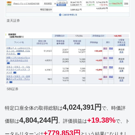
楽天証券
SBI証券
4,024,391円
特定口座全体の取得総額は
で、時価評
4,804,244円
+19.38%
価額は
。評価損益は
で、ト
+779,853円
ータルリターンは
という結果になりまし