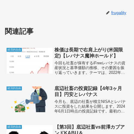
frugality
関連記事
株価は長期で右肩上がり(米国限
経済的自由
定)【レバナス魔神ホールド】
今回も社畜が保有するiFreeレバナスの資
産状況と基準価額の推移、その要因を振
り返っていきます。テーマは、2022年第2
四半期決算です。底辺社畜保有のレバナ
ス資産状況も公開しています。レバナス
民に勇気を！経済的自由を目指して！
底辺社畜の投資記録【4年3ヶ月
経済的自由
目】円安とレバナス
今月も、底辺の社畜が積立NISAとレバナ
スに投資をした結果を公開します。2024
年6月1日時点の投資記録です。最初の積
立投信を買付したのが2020年3月なので、
4年3ヶ月目です。それでは、悲しみと絶
望の投資結果をお楽しみください。
【第3回】底辺社畜vs前澤カブア
経済的自由
ンドKABU＆