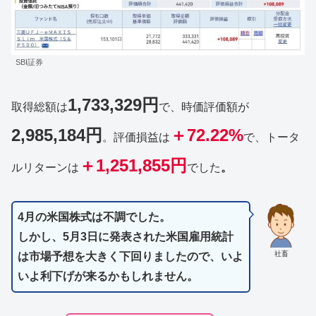
SBI証券
1,733,329円
取得総額は
で、時価評価額が
2,985,184円
＋72.22%
。評価損益は
で、トータ
＋1,251,855円
ルリターンは
でした
。
4月の米国株式は不調でした。
しかし、5月3日に発表された米国雇用統計
社畜
は市場予想を大きく下回りましたので、いよ
いよ利下げが来るかもしれません。