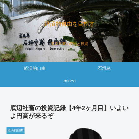
経済的自由を目指す
底辺社畜の節約と投資
経済的自由
石垣島
mineo
底辺社畜の投資記録【4年2ヶ月目】いよい
よ円高が来るぞ
経済的自由