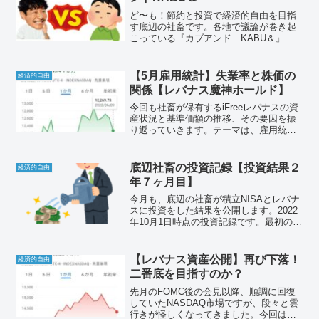
ど〜も！節約と投資で経済的自由を目指
す底辺の社畜です。各地で議論が巻き起
こっている『カブアンド KABU＆』は
儲かるのか？論争…底辺の社畜が決着を
つけるべく、この場で検証を行う企画で
す。
【5月雇用統計】失業率と株価の
経済的自由
関係【レバナス魔神ホールド】
今回も社畜が保有するiFreeレバナスの資
産状況と基準価額の推移、その要因を振
り返っていきます。テーマは、雇用統計
で発表される失業率と株価の関係、で
す。社畜が保有するレバナスの資産状況
も公開しています。経済的自由を目指し
底辺社畜の投資記録【投資結果２
経済的自由
て！
年７ヶ月目】
今月も、底辺の社畜が積立NISAとレバナ
スに投資をした結果を公開します。2022
年10月1日時点の投資記録です。最初の積
立投信を買付したのが、2020年3月なので
ちょうど２年７ヶ月目です。それでは、
悲しみと絶望の投資結果をお楽しみくだ
【レバナス資産公開】再び下落！
経済的自由
さい。
二番底を目指すのか？
先月のFOMC後の会見以降、順調に回復
していたNASDAQ市場ですが、段々と雲
行きが怪しくなってきました。今回は、