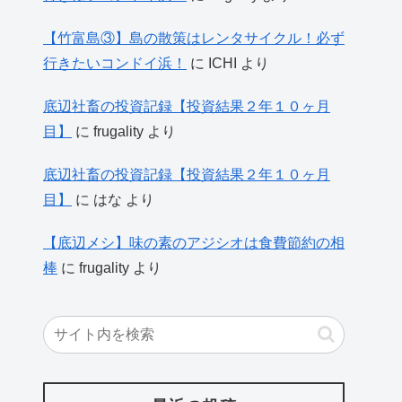
【竹富島③】島の散策はレンタサイクル！必ず
行きたいコンドイ浜！
に
ICHI
より
底辺社畜の投資記録【投資結果２年１０ヶ月
目】
に
frugality
より
底辺社畜の投資記録【投資結果２年１０ヶ月
目】
に
はな
より
【底辺メシ】味の素のアジシオは食費節約の相
棒
に
frugality
より