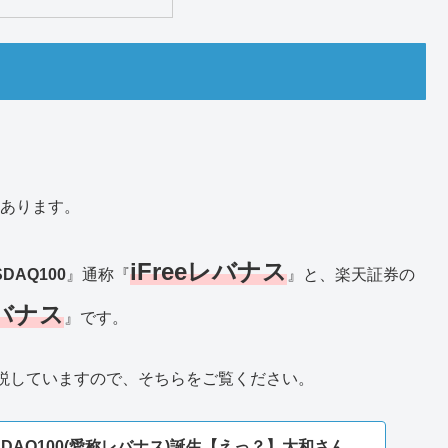
つあります。
iFreeレバナス
DAQ100
』通称『
』と、楽天証券の
バナス
』です。
説していますので、そちらをご覧ください。
DAQ100(愛称レバナス)誕生【えっ？】大和さん、