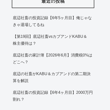
最近の投稿
底辺社畜の投資記録【6年5ヶ月目】俺じゃな
きゃ退場してるね
【第19回】底辺社畜vsカブアンドKABU＆
株主優待は？
底辺社畜の家計簿【2026年6月】消費税0%は
どこへ？
底辺の社畜がKABU＆カブアンドの第二期決
算を解説
底辺社畜の投資記録【6年4ヶ月目】2000万円
割れ？