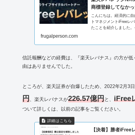
商標登録してなかっ
こんにちは。経済的に自由
トマネジメントiFree
たことを紹介しました。そん
frugalperson.com
信託報酬などの経費は、『楽天レバナス』の方が低く
由はありませんでした。
ところが、楽天証券が自爆したため、2022年2月3日
円
226.57億円
iFr
、楽天レバナスが
と、
ついて詳しくは、以前の記事をご覧ください。
【決着】勝者iFr