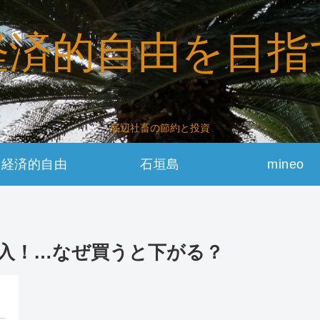
経済的自由を目指
底辺社畜の節約と投資
経済的自由
石垣島
mineo
入！…なぜ買うと下がる？