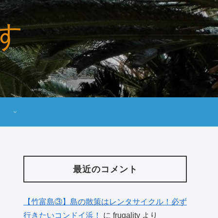
す
最近のコメント
【竹富島③】島の散策はレンタサイクル！必ず
行きたいコンドイ浜！
に
frugality
より