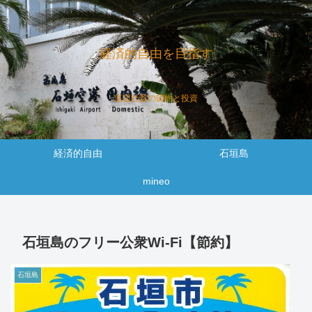
経済的自由を目指す
底辺社畜の節約と投資
経済的自由
石垣島
mineo
石垣島のフリー公衆Wi-Fi【節約】
石垣島