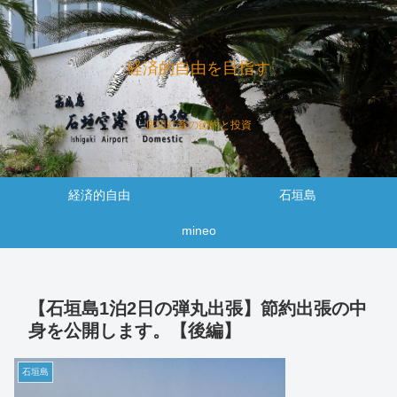
経済的自由を目指す
底辺社畜の節約と投資
経済的自由
石垣島
mineo
【石垣島1泊2日の弾丸出張】節約出張の中
身を公開します。【後編】
石垣島