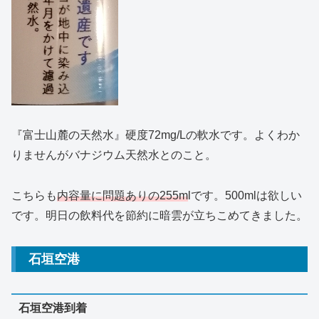
『富士山麓の天然水』硬度72mg/Lの軟水です。よくわか
りませんがバナジウム天然水とのこと。
こちらも
内容量に問題ありの255m
lです。500mlは欲しい
です。明日の飲料代を節約に暗雲が立ちこめてきました。
石垣空港
石垣空港到着