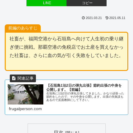
LINE
コピー
2021.03.21
2021.05.11
前編のあらすじ
社畜が、福岡空港から石垣島へ向けて人生初の乗り継
ぎ便に挑戦。那覇空港の免税店でお土産を買えなかっ
た社畜は、さらに血の気が引く失敗をしていました。
【石垣島1泊2日の弾丸出張】節約出張の中身を
公開します。【前編】
石垣島に1泊2日の弾丸出張してきました。かなり頑張った
節約をしたので、その中身を公開します。出張の失敗談も
あるので反面教師にして下さい。
frugalperson.com
目次