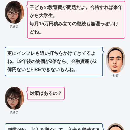
子どもの教育費が問題だよ。合格すれば来年
から大学生。
毎月15万円積み立ての継続も無理っぽいけ
奥さま
どね。
更にインフレも追い打ちをかけてきてるよ
ね。19年後の物価が2倍なら、金融資産が2
億円ないとFIREできないもんね。
社畜
対策はあるの？
奥さま
副業だね。収入を増やして、入金を継続する