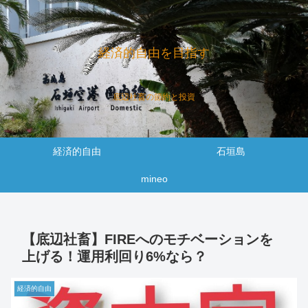
経済的自由を目指す
底辺社畜の節約と投資
経済的自由
石垣島
mineo
【底辺社畜】FIREへのモチベーションを
上げる！運用利回り6%なら？
経済的自由