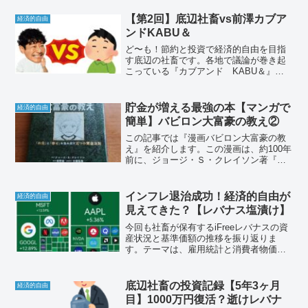
【第2回】底辺社畜vs前澤カブア
経済的自由
ンドKABU＆
ど〜も！節約と投資で経済的自由を目指
す底辺の社畜です。各地で議論が巻き起
こっている『カブアンド KABU＆』は
儲かるのか？論争…底辺の社畜が決着を
つけるべく、この場で検証を行う企画で
す。
貯金が増える最強の本【マンガで
経済的自由
簡単】バビロン大富豪の教え②
この記事では『漫画バビロン大富豪の教
え』を紹介します。この漫画は、約100年
前に、ジョージ・Ｓ・クレイソン著『バ
ビロンの大富豪)』を脚色して描かれたも
のです。今回は、『黄金に愛される七つ
道具』を紹介します。
インフレ退治成功！経済的自由が
経済的自由
見えてきた？【レバナス塩漬け】
今回も社畜が保有するiFreeレバナスの資
産状況と基準価額の推移を振り返りま
す。テーマは、雇用統計と消費者物価指
数CPIです。レバナス民に勇気を！経済的
自由を目指して！
底辺社畜の投資記録【5年3ヶ月
経済的自由
目】1000万円復活？逝けレバナ