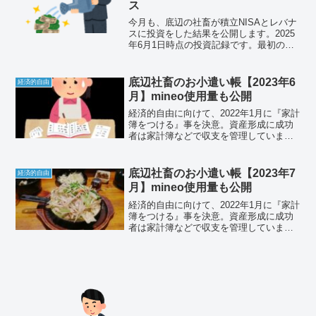
ス
今月も、底辺の社畜が積立NISAとレバナ
スに投資をした結果を公開します。2025
年6月1日時点の投資記録です。最初の積
立投信を買付したのが2020年3月なので、
5年3ヶ月目です。それでは、悲しみと絶
望の投資結果をお楽しみください。
底辺社畜のお小遣い帳【2023年6
経済的自由
月】mineo使用量も公開
経済的自由に向けて、2022年1月に『家計
簿をつける』事を決意。資産形成に成功
者は家計簿などで収支を管理していま
す。貯金を増やしたい人は収支の見える
化を行いましょう。それでは、底辺社畜
のお小遣い帳をご覧ください。
底辺社畜のお小遣い帳【2023年7
経済的自由
月】mineo使用量も公開
経済的自由に向けて、2022年1月に『家計
簿をつける』事を決意。資産形成に成功
者は家計簿などで収支を管理していま
す。貯金を増やしたい人は収支の見える
化を行いましょう。それでは、底辺社畜
のお小遣い帳をご覧ください。