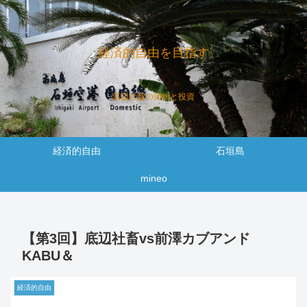
経済的自由を目指す
底辺社畜の節約と投資
経済的自由
石垣島
mineo
【第3回】底辺社畜vs前澤カブアンド
KABU＆
経済的自由