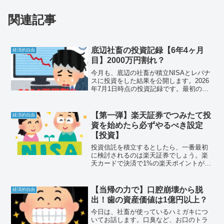
関連記事
底辺社畜の投資記録【6年4ヶ月
経済的自由
目】2000万円割れ？
今月も、底辺の社畜が積立NISAとレバナ
スに投資をした結果を公開します。2026
年7月1日時点の投資記録です。最初の積
立投信を買付したのが2020年3月なので、
6年4ヶ月目です。それでは、悲しみと絶
望の投資結果をお楽しみください。
【第一弾】楽天証券でつみたて投
経済的自由
資を始めたら必ずやるべき設定
【投資】
投資信託を積立するとしたら、一番最初
に検討されるのは楽天証券でしょう。楽
天カードで決済で1%の楽天ポイントが付
与されます。楽天ポイントは投資信託の
購入に充てることができます。この記事
では、投資効率を最大化できる設定につ
【当帰の力で】口腔崩壊から脱
経済的自由
いて解説します。
出！歯の資産価値は1億円以上？
今日は、社畜が使っているハミガキにつ
いてお話します。口臭など、お口のトラ