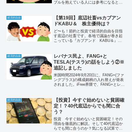
ブルを抱えている人には参考になると思
います。歯の資産価値や、虫歯を放置す
るとどうなるのかなども紹介していま
す。
【第19回】底辺社畜vsカブアン
経済的自由
ドKABU＆ 株主優待は？
ど〜も！節約と投資で経済的自由を目指
す底辺の社畜です。各地で議論が巻き起
こっている『カブアンド KABU＆』は
儲かるのか？論争…底辺の社畜が決着を
つけるべく、この場で検証を行う企画で
す。
レバナス民よ、FANG+と
経済的自由
TESLA(テスラ)の話をしよう②※
追記しました
米国時間2024年9月20日に、FANG+(ファ
ングプラス)の構成銘柄の入れ替えが発表
されました。iFree界隈で、FANG+とレバ
ナスは人気を二分する投資信託です。レ
バナス民としては感想を述べておかねば
思い筆を取った次第です。
【投資】今すぐ始めないと貧困確
経済的自由
定！？40代底辺からでも間に合
う？
投資 今すぐ始めないと貧困確定！その
理由を徹底的に解説。そして40代底辺か
らでも間に合うのか？気になる試算で現