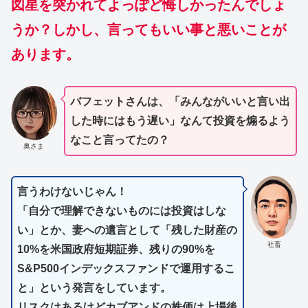
図星を突かれてよっぽど悔しかったんでしょ
うか？しかし、言ってもいい事と悪いことが
あります。
バフェットさんは、「みんながいいと言い出
した時にはもう遅い」なんて投資を煽るよう
なこと言ってたの？
奥さま
言うわけないじゃん！
「自分で理解できないものには投資はしな
い」とか、妻への遺言として「残した財産の
社畜
10%を米国政府短期証券、残りの90%を
S&P500インデックスファンドで運用するこ
と」という発言をしています。
リスクはあるけどカブアンドの株価は上場後