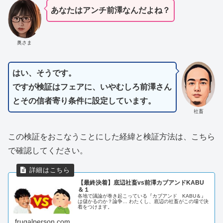
あなたはアンチ前澤なんだよね？
奥さま
はい、そうです。
ですが検証はフェアに、いやむしろ前澤さん
とその信者寄り条件に設定しています。
社畜
この検証をおこなうことにした経緯と検証方法は、こちら
で確認してください。
【最終決着】底辺社畜vs前澤カブアンドKABU
＆１
各地で議論が巻き起こっている『カブアンド KABU＆』
は儲かるのか？論争… わたくし、底辺の社畜がこの場で決
着をつけます。
frugalperson.com