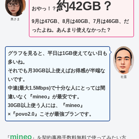
約42GB？
おやっ！？
奥さま
9月は47GB、8月は40GB、7月は46GB、だ
ったよね。あんまり使えなかった？
グラフを見ると、平日は1GB使えてない日も
多いね。
それでも月30GB以上使えばお得感が半端な
社畜
いです。
中速(最大1.5Mbps)で十分な人にとっては間
違いなく『mineo』が最安です。
30GB以上使う人には、『mineo』
×『povo2.0』こそが最強プランです。
mineo
『
』を契約事務手数料無料で使ってみたい方