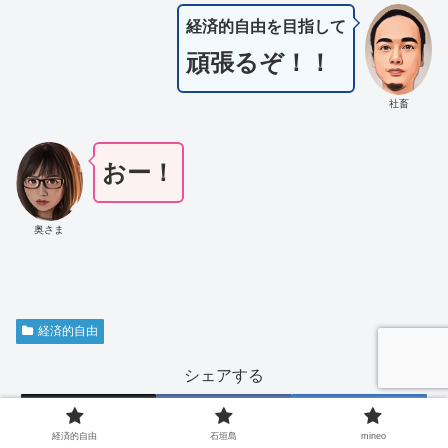
経済的自由を目指して
頑張るぞ！！
社畜
おー！
奥さま
経済的自由
シェアする
X
Facebook
はてブ
経済的自由
石垣島
mineo