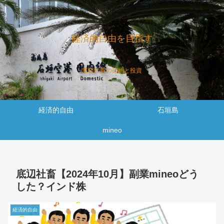
経済的自由を目指す
底辺社畜の節約と投資
経済的自由
石垣島
mineo
底辺社畜【2024年10月】副業mineoどう
した？インド株
経済的自由