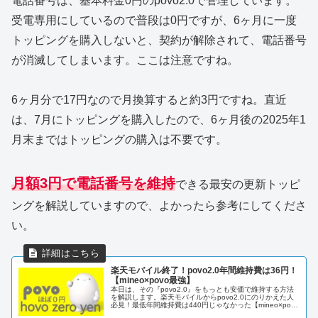
電話番号は、基本料金0円のpovo2.0で管理しています。
受電専用にしているので普段は0円ですが、6ヶ月に一度
トッピングを購入しないと、契約が解除されて、電話番号
が消滅してしまいます。ここは注意ですね。
6ヶ月分で17円なので月換算すると約3円ですね。直近
は、7月にトッピングを購入したので、6ヶ月後の2025年1
月末まではトッピングの購入は不要です。
月額3円で電話番号を維持
できる最安の更新トッピ
ングを解説していますので、よかったら参考にしてくださ
い。
楽天モバイル終了！povo2.0年間維持費は36円！
【mineo×povo最強】
本日は、その『povo2.0』をもっとも安価で維持する方法
を解説します。楽天モバイルからpovo2.0にのりかえた人
必見！最低年間維持費は440円じゃなかった【mineo×povo
最強】