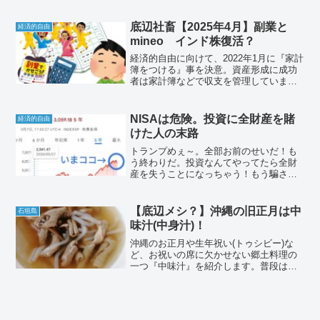
がありました。小説風に解説をしました
ので、ぜひご覧ください。
底辺社畜【2025年4月】副業と
経済的自由
mineo インド株復活？
経済的自由に向けて、2022年1月に『家計
簿をつける』事を決意。資産形成に成功
者は家計簿などで収支を管理していま
す。mineoとインド株の記録も始めまし
た。2025年4月分のテーマはインド株プラ
転？です。
NISAは危険。投資に全財産を賭
経済的自由
けた人の末路
トランプめぇ～。全部お前のせいだ！も
う終わりだ。投資なんてやってたら全財
産を失うことになっちゃう！もう騙され
ないぞ！資産形成は貯金が一番安全
だ！…ちょっと待って。少し落ち着こ
う。
【底辺メシ？】沖縄の旧正月は中
石垣島
味汁(中身汁)！
沖縄のお正月や生年祝い(トゥシビー)な
ど、お祝いの席に欠かせない郷土料理の
一つ『中味汁』を紹介します。普段は、1
食200円以下で、お腹いっぱいになる『底
辺メシ』を紹介していますが、今日は旧
正月なので趣向を変えていきます。