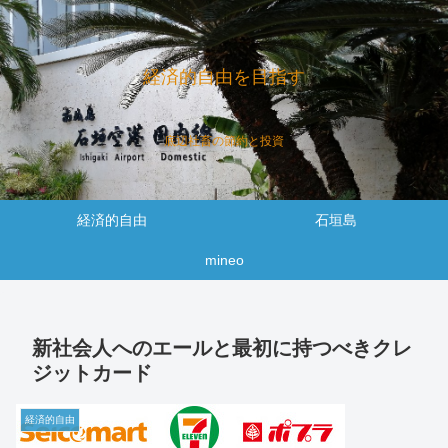
経済的自由を目指す
底辺社畜の節約と投資
経済的自由
石垣島
mineo
新社会人へのエールと最初に持つべきクレ
ジットカード
経済的自由