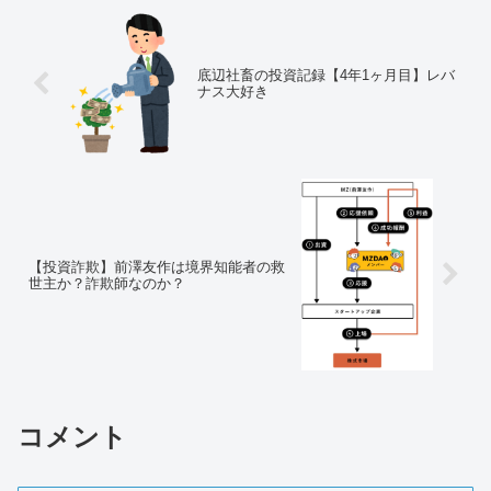
底辺社畜の投資記録【4年1ヶ月目】レバ
ナス大好き
【投資詐欺】前澤友作は境界知能者の救
世主か？詐欺師なのか？
コメント