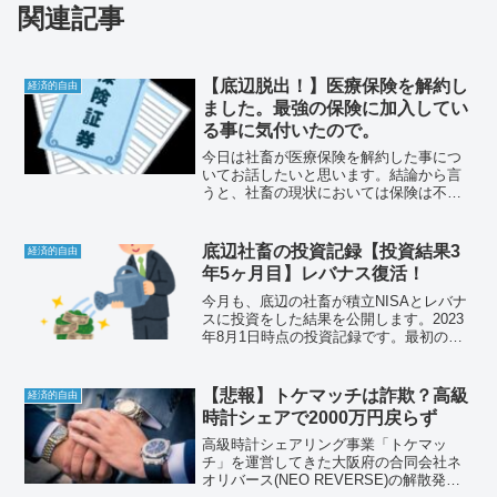
関連記事
【底辺脱出！】医療保険を解約し
経済的自由
ました。最強の保険に加入してい
る事に気付いたので。
今日は社畜が医療保険を解約した事につ
いてお話したいと思います。結論から言
うと、社畜の現状においては保険は不要
でした。しかし、保険を完全否定してい
る訳ではありませんので、よろしければ
最後までお付き合いください。
底辺社畜の投資記録【投資結果3
経済的自由
年5ヶ月目】レバナス復活！
今月も、底辺の社畜が積立NISAとレバナ
スに投資をした結果を公開します。2023
年8月1日時点の投資記録です。最初の積
立投信を買付したのが2020年3月なので、
3年5ヶ月目です。それでは、悲しみと絶
望の投資結果をお楽しみください。
【悲報】トケマッチは詐欺？高級
経済的自由
時計シェアで2000万円戻らず
高級時計シェアリング事業「トケマッ
チ」を運営してきた大阪府の合同会社ネ
オリバース(NEO REVERSE)の解散発表