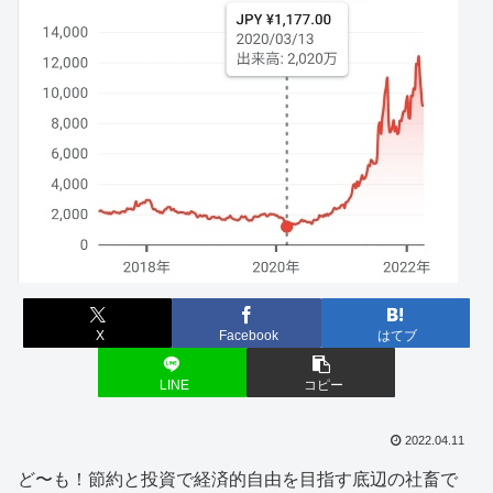
X
Facebook
はてブ
LINE
コピー
2022.04.11
ど〜も！節約と投資で経済的自由を目指す底辺の社畜で