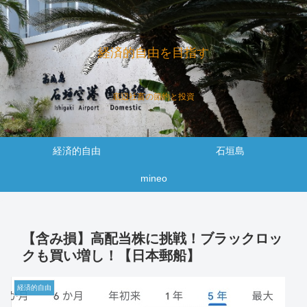
経済的自由を目指す
底辺社畜の節約と投資
経済的自由
石垣島
mineo
【含み損】高配当株に挑戦！ブラックロッ
クも買い増し！【日本郵船】
経済的自由