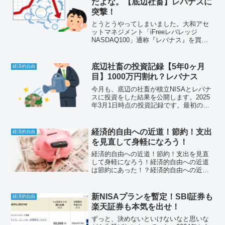
だよな。【底辺社畜】レバナスに
突撃！
とうとうやってしまいました。大和アセ
ットマネジメント「iFreeレバレッジ
NASDAQ100」通称『レバナス』を買っ
てしまいました。この記事では、社畜が
レバナスを買った経緯をお話します。
底辺社畜の投資記録【5年0ヶ月
経済的自由
目】1000万円割れ？レバナス
今月も、底辺の社畜が積立NISAとレバナ
スに投資をした結果を公開します。2025
年3月1日時点の投資記録です。最初の積
立投信を買付したのが2020年3月なので、
5年0ヶ月目です。それでは、悲しみと絶
望の投資結果をお楽しみください。
経済的自由への近道！節約！支出
経済的自由
を見直して身軽になろう！
経済的自由への近道！節約！支出を見直
して身軽になろう！経済的自由への近道
は節約にあった！？経済的自由への近道
は、収入アップではなく、投資でもな
く、節約が最も効果が高く効率がよい。
ここではその理由と、わたしが今から実
新NISAプランを暫定！SBI証券も
経済的自由
践することを紹介します。
楽天証券も本気を出せ！
ずっと、決めないといけないなと思いな