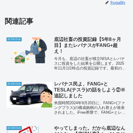
frugality
関連記事
底辺社畜の投資記録【5年8ヶ月
経済的自由
目】またレバナスがFANG+超
え！
今月も、底辺の社畜が積立NISAとレバナ
スに投資をした結果を公開します。2025
年11月1日時点の投資記録です。最初の積
立投信を買付したのが2020年3月なので、
5年8ヶ月目です。それでは、悲しみと絶
望の投資結果をお楽しみください。
レバナス民よ、FANG+と
経済的自由
TESLA(テスラ)の話をしよう②※
追記しました
米国時間2024年9月20日に、FANG+(ファ
ングプラス)の構成銘柄の入れ替えが発表
されました。iFree界隈で、FANG+とレバ
ナスは人気を二分する投資信託です。レ
バナス民としては感想を述べておかねば
思い筆を取った次第です。
やってしまった。だから底辺なん
経済的自由