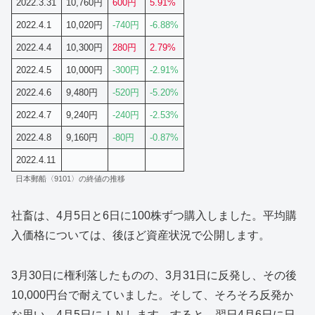
2022.3.31
10,760円
600円
5.91%
2022.4.1
10,020円
-740円
-6.88%
2022.4.4
10,300円
280円
2.79%
2022.4.5
10,000円
-300円
-2.91%
2022.4.6
9,480円
-520円
-5.20%
2022.4.7
9,240円
-240円
-2.53%
2022.4.8
9,160円
-80円
-0.87%
2022.4.11
日本郵船〈9101〉の終値の推移
社畜は、4月5日と6日に100株ずつ購入しました。平均購
入価格については、後ほど資産状況で公開します。
3月30日に権利落したものの、3月31日に反発し、その後
10,000円台で耐えていました。そして、そろそろ反発か
な思い、4月5日にＩＮします。すると、翌日4月6日に日