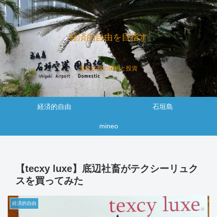
経済的自由を目指す
底辺社畜の節約と投資
経済的自由
石垣島
mineo
【tecxy luxe】底辺社畜がテクシーリュク
スを買ってみた
経済的自由